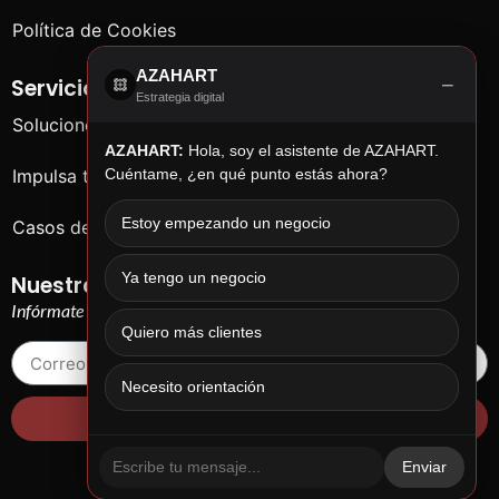
Política de Cookies
AZAHART
−
Servicios
Estrategia digital
Soluciones para empresas
AZAHART:
Hola, soy el asistente de AZAHART.
Cuéntame, ¿en qué punto estás ahora?
Impulsa tu negocio
Estoy empezando un negocio
Casos de éxito
Ya tengo un negocio
Nuestras chorradas
Infórmate de cosas que no te importan…
Quiero más clientes
Necesito orientación
¡Yo quiero!
Enviar