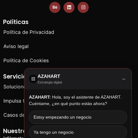
Políticas
Política de Privacidad
Aviso legal
Política de Cookies
Servicios
AZAHART
−
Estrategia digital
Soluciones para empresas
AZAHART:
Hola, soy el asistente de AZAHART.
Impulsa tu negocio
Cuéntame, ¿en qué punto estás ahora?
Casos de éxito
Estoy empezando un negocio
Nuestras chorradas
Ya tengo un negocio
Infórmate de cosas que no te importan…