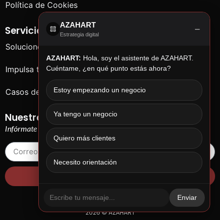
Política de Cookies
AZAHART
−
Servicios
Estrategia digital
Soluciones para empresas
AZAHART:
Hola, soy el asistente de AZAHART.
Impulsa tu negocio
Cuéntame, ¿en qué punto estás ahora?
Estoy empezando un negocio
Casos de éxito
Ya tengo un negocio
Nuestras chorradas
Infórmate de cosas que no te importan…
Quiero más clientes
Necesito orientación
¡Yo quiero!
Enviar
2026 © AZAHART