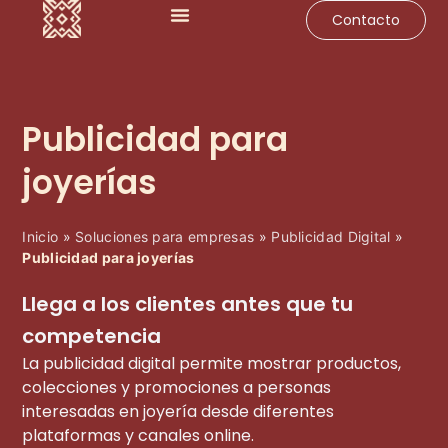
Contacto
Impulsa tu negocio
Soluciones para empresas
Casos de éxito
Publicidad para
joyerías
Inicio
»
Soluciones para empresas
»
Publicidad Digital
»
Publicidad para joyerías
Llega a los clientes antes que tu
competencia
La publicidad digital permite mostrar productos,
colecciones y promociones a personas
interesadas en joyería desde diferentes
plataformas y canales online.