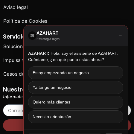
Aviso legal
Política de Cookies
AZAHART
−
Servicios
Estrategia digital
Soluciones para empresas
AZAHART:
Hola, soy el asistente de AZAHART.
Impulsa tu negocio
Cuéntame, ¿en qué punto estás ahora?
Estoy empezando un negocio
Casos de éxito
Ya tengo un negocio
Nuestras chorradas
Infórmate de cosas que no te importan…
Quiero más clientes
Necesito orientación
¡Yo quiero!